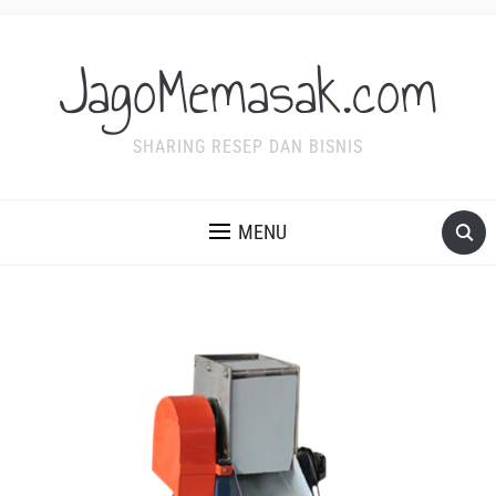
JagoMemasak.com
SHARING RESEP DAN BISNIS
MENU