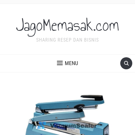
JagoMemasak.com
SHARING RESEP DAN BISNIS
MENU