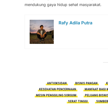
mendukung gaya hidup sehat masyarakat.
Rafy Adila Putra
ANTIOKSIDAN
BISNIS PANGAN
K
KESEHATAN PENCERNAAN
MANFAAT BAGI 
MESIN PENGGILING SORGUM
PELUANG BISNI
SERAT TINGGI
SUMBER