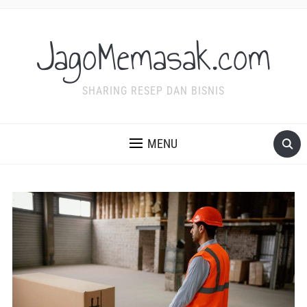
JagoMemasak.com
SHARING RESEP DAN BISNIS
MENU