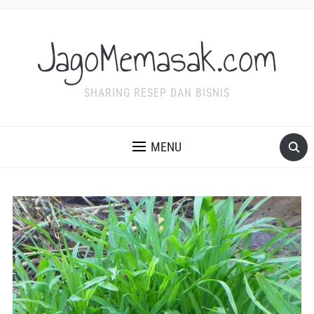
JagoMemasak.com
SHARING RESEP DAN BISNIS
MENU