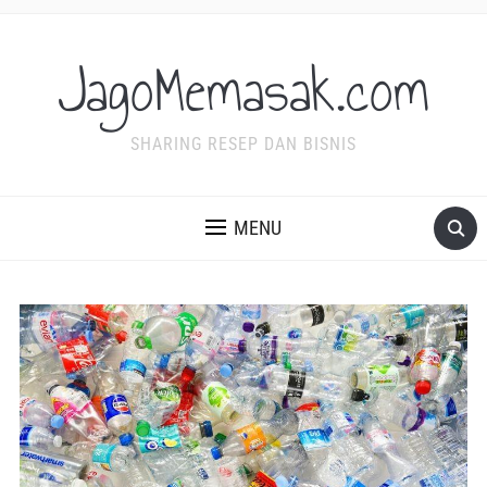
JagoMemasak.com
SHARING RESEP DAN BISNIS
MENU