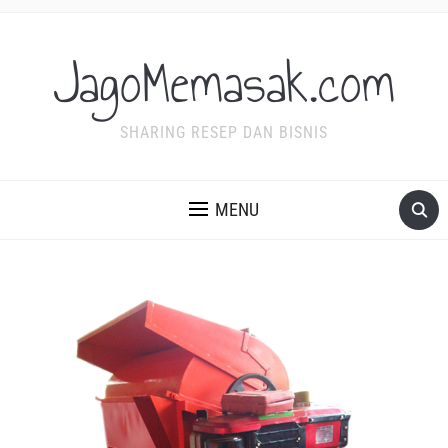
JagoMemasak.com
SHARING RESEP DAN BISNIS
MENU