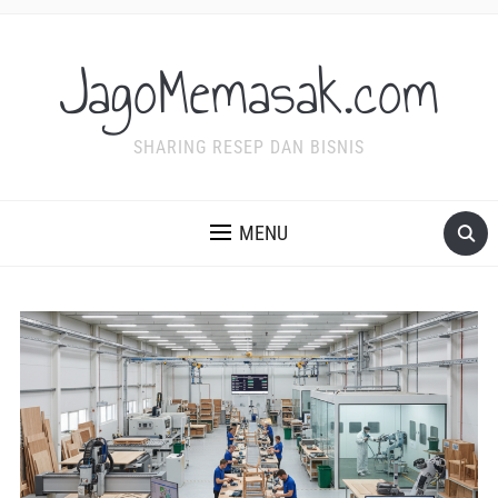
JagoMemasak.com
SHARING RESEP DAN BISNIS
MENU