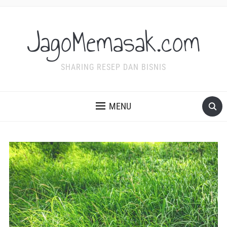
JagoMemasak.com
SHARING RESEP DAN BISNIS
MENU