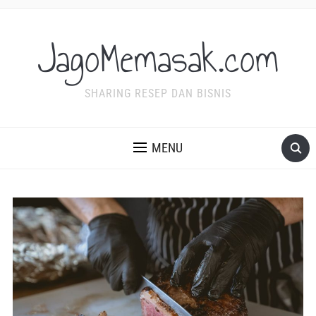
JagoMemasak.com
SHARING RESEP DAN BISNIS
MENU