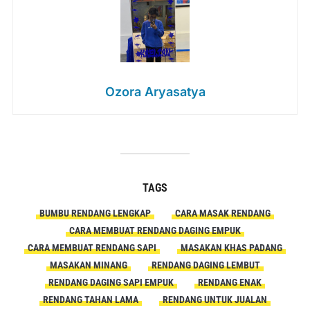
Ozora Aryasatya
TAGS
BUMBU RENDANG LENGKAP
CARA MASAK RENDANG
CARA MEMBUAT RENDANG DAGING EMPUK
CARA MEMBUAT RENDANG SAPI
MASAKAN KHAS PADANG
MASAKAN MINANG
RENDANG DAGING LEMBUT
RENDANG DAGING SAPI EMPUK
RENDANG ENAK
RENDANG TAHAN LAMA
RENDANG UNTUK JUALAN