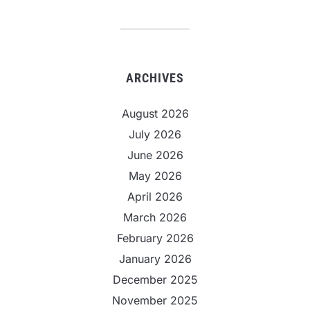
ARCHIVES
August 2026
July 2026
June 2026
May 2026
April 2026
March 2026
February 2026
January 2026
December 2025
November 2025