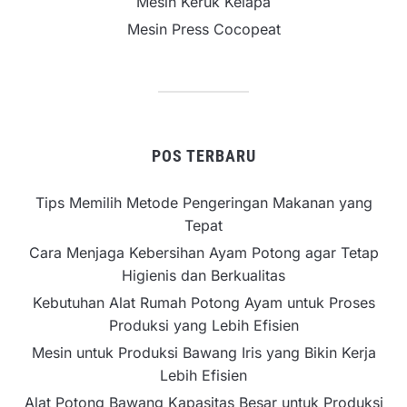
Mesin Keruk Kelapa
Mesin Press Cocopeat
POS TERBARU
Tips Memilih Metode Pengeringan Makanan yang
Tepat
Cara Menjaga Kebersihan Ayam Potong agar Tetap
Higienis dan Berkualitas
Kebutuhan Alat Rumah Potong Ayam untuk Proses
Produksi yang Lebih Efisien
Mesin untuk Produksi Bawang Iris yang Bikin Kerja
Lebih Efisien
Alat Potong Bawang Kapasitas Besar untuk Produksi