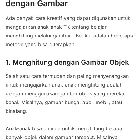
dengan Gambar
Ada banyak cara kreatif yang dapat digunakan untuk
mengajarkan anak-anak TK tentang belajar
menghitung melalui gambar . Berikut adalah beberapa
metode yang bisa diterapkan.
1.
Menghitung dengan Gambar Objek
Salah satu cara termudah dan paling menyenangkan
untuk mengajarkan anak-anak menghitung adalah
dengan menggunakan gambar objek yang mereka
kenal. Misalnya, gambar bunga, apel, mobil, atau
binatang.
Anak-anak bisa diminta untuk menghitung berapa
banyak objek dalam gambar tersebut. Misalnya,