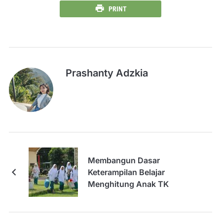
PRINT
Prashanty Adzkia
Membangun Dasar
Keterampilan Belajar
Menghitung Anak TK