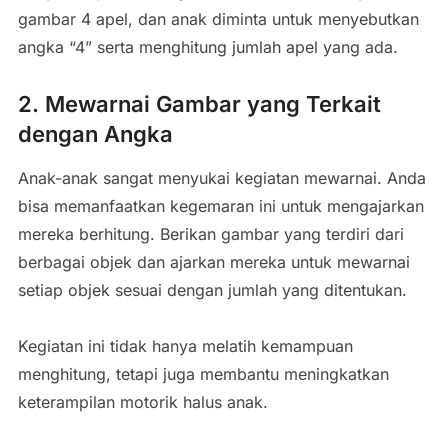
gambar 4 apel, dan anak diminta untuk menyebutkan
angka “4” serta menghitung jumlah apel yang ada.
2.
Mewarnai Gambar yang Terkait
dengan Angka
Anak-anak sangat menyukai kegiatan mewarnai. Anda
bisa memanfaatkan kegemaran ini untuk mengajarkan
mereka berhitung. Berikan gambar yang terdiri dari
berbagai objek dan ajarkan mereka untuk mewarnai
setiap objek sesuai dengan jumlah yang ditentukan.
Kegiatan ini tidak hanya melatih kemampuan
menghitung, tetapi juga membantu meningkatkan
keterampilan motorik halus anak.