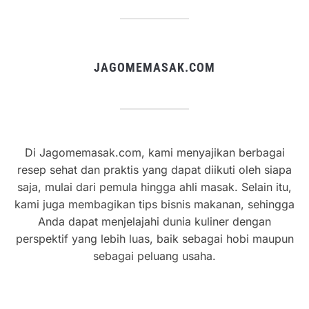
JAGOMEMASAK.COM
Di Jagomemasak.com, kami menyajikan berbagai
resep sehat dan praktis yang dapat diikuti oleh siapa
saja, mulai dari pemula hingga ahli masak. Selain itu,
kami juga membagikan tips bisnis makanan, sehingga
Anda dapat menjelajahi dunia kuliner dengan
perspektif yang lebih luas, baik sebagai hobi maupun
sebagai peluang usaha.