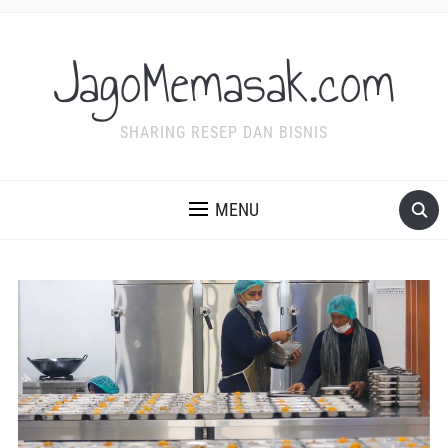
JagoMemasak.com
SHARING RESEP DAN BISNIS
MENU