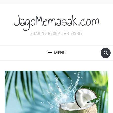
JagoMemasak.com
SHARING RESEP DAN BISNIS
MENU