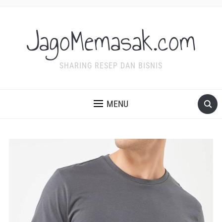
JagoMemasak.com
SHARING RESEP DAN BISNIS
MENU