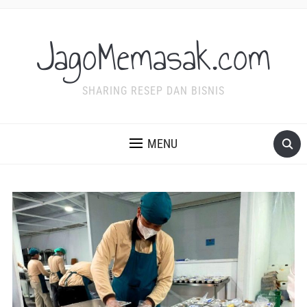
JagoMemasak.com
SHARING RESEP DAN BISNIS
MENU