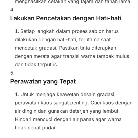
menghasilkan cetakan yang tajam dan tahan lama.
Lakukan Pencetakan dengan Hati-hati
Setiap langkah dalam proses sablon harus
dilakukan dengan hati-hati, terutama saat
mencetak gradasi. Pastikan tinta diterapkan
dengan merata agar transisi warna tampak mulus
dan tidak terputus.
Perawatan yang Tepat
Untuk menjaga keawetan desain gradasi,
perawatan kaos sangat penting. Cuci kaos dengan
air dingin dan gunakan deterjen yang lembut.
Hindari mencuci dengan air panas agar warna
tidak cepat pudar.