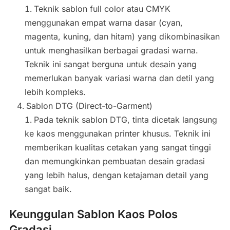
Teknik sablon full color atau CMYK
menggunakan empat warna dasar (cyan,
magenta, kuning, dan hitam) yang dikombinasikan
untuk menghasilkan berbagai gradasi warna.
Teknik ini sangat berguna untuk desain yang
memerlukan banyak variasi warna dan detil yang
lebih kompleks.
Sablon DTG (Direct-to-Garment)
Pada teknik sablon DTG, tinta dicetak langsung
ke kaos menggunakan printer khusus. Teknik ini
memberikan kualitas cetakan yang sangat tinggi
dan memungkinkan pembuatan desain gradasi
yang lebih halus, dengan ketajaman detail yang
sangat baik.
Keunggulan Sablon Kaos Polos
Gradasi