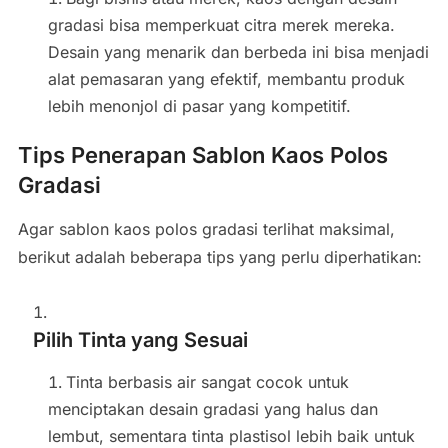
gradasi bisa memperkuat citra merek mereka.
Desain yang menarik dan berbeda ini bisa menjadi
alat pemasaran yang efektif, membantu produk
lebih menonjol di pasar yang kompetitif.
Tips Penerapan Sablon Kaos Polos
Gradasi
Agar sablon kaos polos gradasi terlihat maksimal,
berikut adalah beberapa tips yang perlu diperhatikan:
Pilih Tinta yang Sesuai
Tinta berbasis air sangat cocok untuk
menciptakan desain gradasi yang halus dan
lembut, sementara tinta plastisol lebih baik untuk