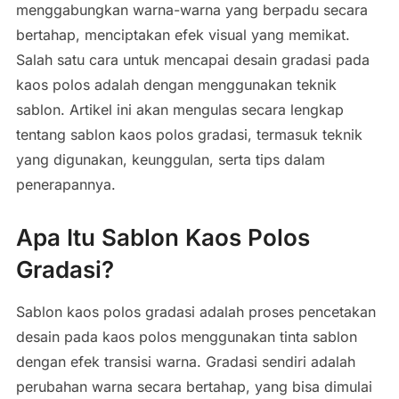
menggabungkan warna-warna yang berpadu secara
bertahap, menciptakan efek visual yang memikat.
Salah satu cara untuk mencapai desain gradasi pada
kaos polos adalah dengan menggunakan teknik
sablon. Artikel ini akan mengulas secara lengkap
tentang sablon kaos polos gradasi, termasuk teknik
yang digunakan, keunggulan, serta tips dalam
penerapannya.
Apa Itu Sablon Kaos Polos
Gradasi?
Sablon kaos polos gradasi adalah proses pencetakan
desain pada kaos polos menggunakan tinta sablon
dengan efek transisi warna. Gradasi sendiri adalah
perubahan warna secara bertahap, yang bisa dimulai