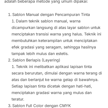
adalah beberapa metode yang umum dipakai:
Sablon Manual dengan Pencampuran Tinta
Dalam teknik sablon manual, warna
dicampurkan langsung di atas layar sablon untuk
menciptakan transisi warna yang halus. Teknik ini
membutuhkan keterampilan untuk menciptakan
efek gradasi yang seragam, sehingga hasilnya
tampak lebih mulus dan estetis.
Sablon Berlapis (Layering)
Teknik ini melibatkan aplikasi lapisan tinta
secara berurutan, dimulai dengan warna terang di
atas dan berlanjut ke warna gelap di bawahnya.
Setiap lapisan tinta dicetak dengan hati-hati,
menciptakan gradasi warna yang mulus dan
teratur.
Sablon Full Color dengan CMYK