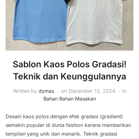
Sablon Kaos Polos Gradasi!
Teknik dan Keunggulannya
Written by
dymas
on
December 13, 2024
in
Bahan Bahan Masakan
Desain kaos polos dengan efek gradasi (gradient)
semakin populer di dunia fashion karena memberikan
tampilan yang unik dan menarik. Teknik gradasi