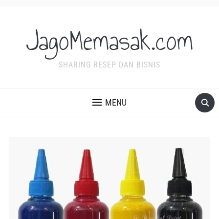
JagoMemasak.com
SHARING RESEP DAN BISNIS
MENU