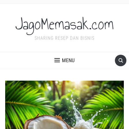
JagoMemasak.com
SHARING RESEP DAN BISNIS
MENU