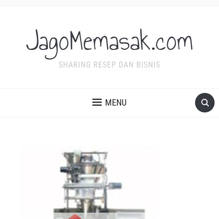
JagoMemasak.com
SHARING RESEP DAN BISNIS
MENU