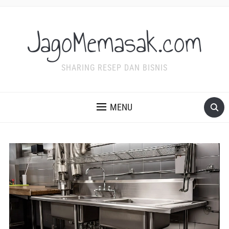
JagoMemasak.com
SHARING RESEP DAN BISNIS
MENU