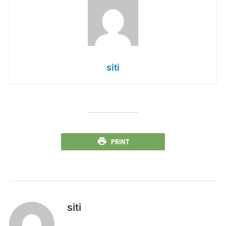
siti
PRINT
siti