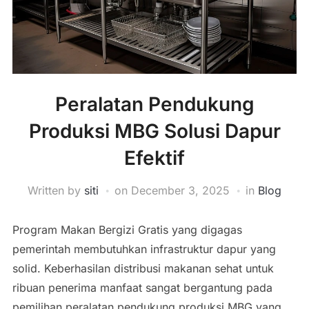
Peralatan Pendukung
Produksi MBG Solusi Dapur
Efektif
Written by
siti
on
December 3, 2025
in
Blog
Program Makan Bergizi Gratis yang digagas
pemerintah membutuhkan infrastruktur dapur yang
solid. Keberhasilan distribusi makanan sehat untuk
ribuan penerima manfaat sangat bergantung pada
pemilihan peralatan pendukung produksi MBG yang