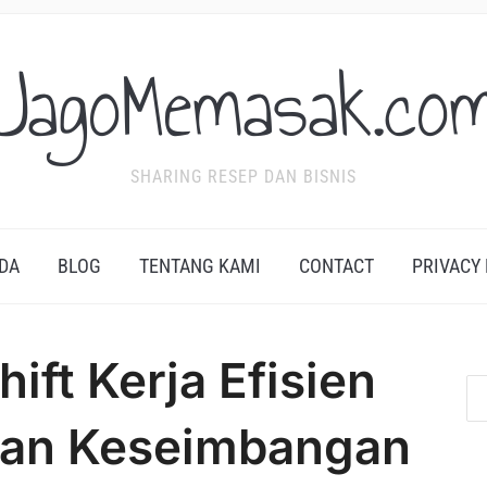
JagoMemasak.co
SHARING RESEP DAN BISNIS
DA
BLOG
TENTANG KAMI
CONTACT
PRIVACY
ift Kerja Efisien
 dan Keseimbangan