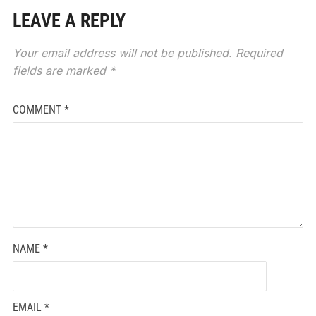
LEAVE A REPLY
Your email address will not be published.
Required
fields are marked
*
COMMENT
*
NAME
*
EMAIL
*