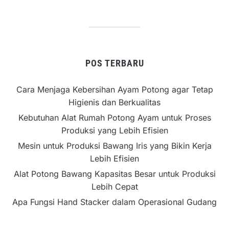
POS TERBARU
Cara Menjaga Kebersihan Ayam Potong agar Tetap
Higienis dan Berkualitas
Kebutuhan Alat Rumah Potong Ayam untuk Proses
Produksi yang Lebih Efisien
Mesin untuk Produksi Bawang Iris yang Bikin Kerja
Lebih Efisien
Alat Potong Bawang Kapasitas Besar untuk Produksi
Lebih Cepat
Apa Fungsi Hand Stacker dalam Operasional Gudang