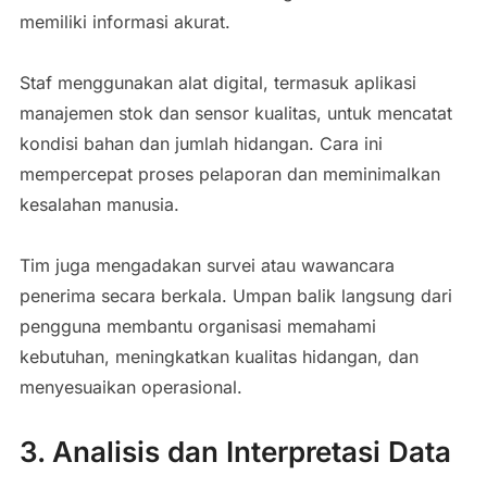
memiliki informasi akurat.
Staf menggunakan alat digital, termasuk aplikasi
manajemen stok dan sensor kualitas, untuk mencatat
kondisi bahan dan jumlah hidangan. Cara ini
mempercepat proses pelaporan dan meminimalkan
kesalahan manusia.
Tim juga mengadakan survei atau wawancara
penerima secara berkala. Umpan balik langsung dari
pengguna membantu organisasi memahami
kebutuhan, meningkatkan kualitas hidangan, dan
menyesuaikan operasional.
3. Analisis dan Interpretasi Data