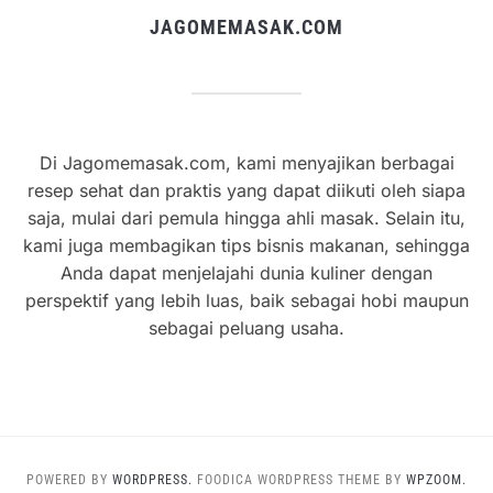
JAGOMEMASAK.COM
Di Jagomemasak.com, kami menyajikan berbagai
resep sehat dan praktis yang dapat diikuti oleh siapa
saja, mulai dari pemula hingga ahli masak. Selain itu,
kami juga membagikan tips bisnis makanan, sehingga
Anda dapat menjelajahi dunia kuliner dengan
perspektif yang lebih luas, baik sebagai hobi maupun
sebagai peluang usaha.
POWERED BY
WORDPRESS.
FOODICA WORDPRESS THEME BY
WPZOOM.