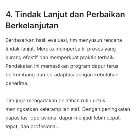
4. Tindak Lanjut dan Perbaikan
Berkelanjutan
Berdasarkan hasil evaluasi, tim menyusun rencana
tindak lanjut. Mereka memperbaiki proses yang
kurang efektif dan memperkuat praktik terbaik.
Pendekatan ini memastikan program dapur terus
berkembang dan beradaptasi dengan kebutuhan
penerima.
Tim juga mengadakan pelatihan rutin untuk
meningkatkan keterampilan staf. Dengan peningkatan
kapasitas, operasional dapur menjadi lebih cepat,
tepat, dan profesional.