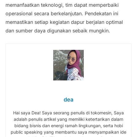
memanfaatkan teknologi, tim dapat memperbaiki
operasional secara berkelanjutan. Pendekatan ini
memastikan setiap kegiatan dapur berjalan optimal
dan sumber daya digunakan sebaik mungkin.
dea
Hai saya Dea! Saya seorang penulis di tokomesin, Saya
adalah penulis artikel yang memiliki ketertarikan dalam
bidang bisnis dan energi ramah lingkungan, serta hobi
public speaking yang membantu saya menyampaikan ide