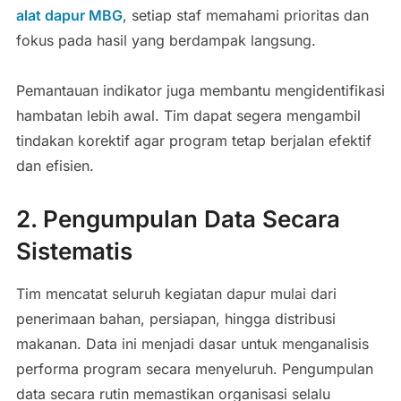
alat dapur MBG
, setiap staf memahami prioritas dan
fokus pada hasil yang berdampak langsung.
Pemantauan indikator juga membantu mengidentifikasi
hambatan lebih awal. Tim dapat segera mengambil
tindakan korektif agar program tetap berjalan efektif
dan efisien.
2. Pengumpulan Data Secara
Sistematis
Tim mencatat seluruh kegiatan dapur mulai dari
penerimaan bahan, persiapan, hingga distribusi
makanan. Data ini menjadi dasar untuk menganalisis
performa program secara menyeluruh. Pengumpulan
data secara rutin memastikan organisasi selalu