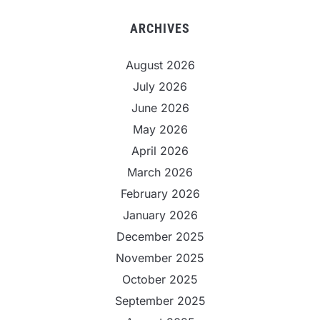
ARCHIVES
August 2026
July 2026
June 2026
May 2026
April 2026
March 2026
February 2026
January 2026
December 2025
November 2025
October 2025
September 2025