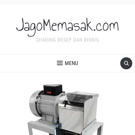
JagoMemasak.com
SHARING RESEP DAN BISNIS
MENU