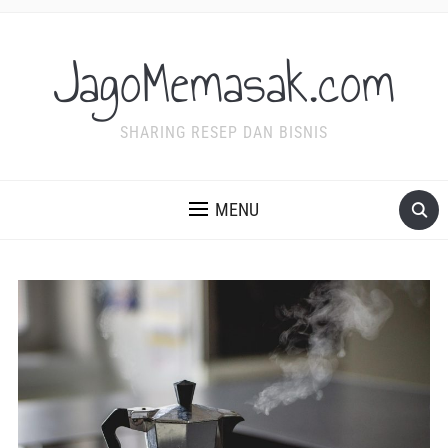
JagoMemasak.com
SHARING RESEP DAN BISNIS
MENU