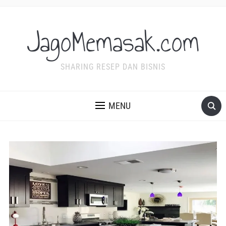
JagoMemasak.com
SHARING RESEP DAN BISNIS
MENU