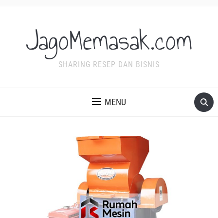
JagoMemasak.com
SHARING RESEP DAN BISNIS
MENU