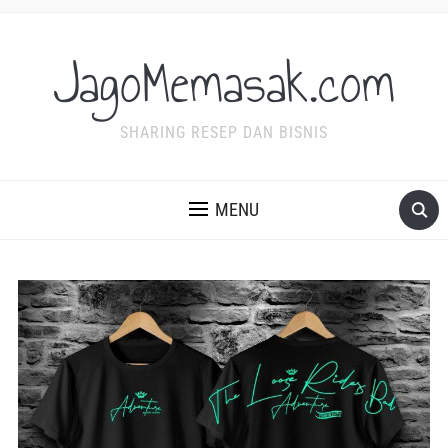
JagoMemasak.com
SHARING RESEP DAN BISNIS
MENU