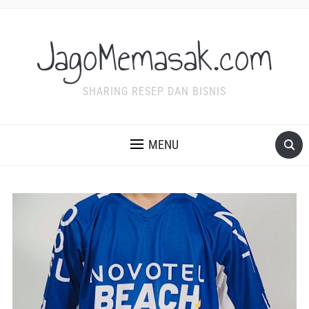
JagoMemasak.com
SHARING RESEP DAN BISNIS
MENU