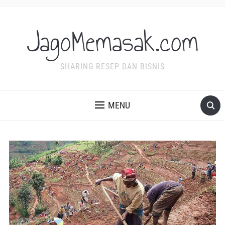
JagoMemasak.com
SHARING RESEP DAN BISNIS
MENU