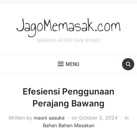
JagoMemasak.com
SHARING RESEP DAN BISNIS
MENU
Efesiensi Penggunaan
Perajang Bawang
Written by
masni sasuke
on
October 3, 2024
in
Bahan Bahan Masakan