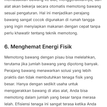
alat akan bekerja secara otomatis memotong bawang
sesuai pengaturan. Hal ini menjadikan perajang
bawang sangat cocok digunakan di rumah tangga
yang ingin menyiapkan makanan dengan cepat tanpa
perlu khawatir tentang teknik memotong.
6.
Menghemat Energi Fisik
Memotong bawang dengan pisau bisa melelahkan,
terutama jika jumlah bawang yang dipotong banyak.
Perajang bawang menawarkan solusi yang lebih
praktis dan tidak membutuhkan tenaga fisik yang
besar. Hanya dengan sedikit usaha untuk
menggerakkan bawang di atas alat, Anda bisa
memotong dalam jumlah yang besar tanpa merasa
lelah. Efisiensi tenaga ini sangat terasa ketika Anda