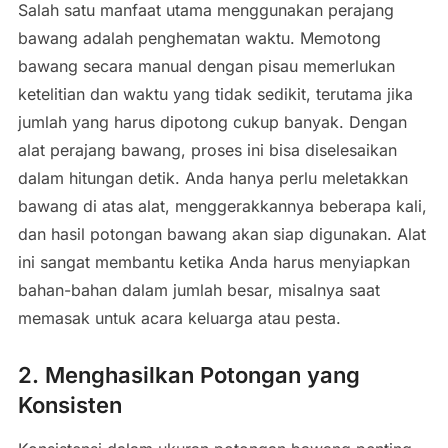
Salah satu manfaat utama menggunakan perajang
bawang adalah penghematan waktu. Memotong
bawang secara manual dengan pisau memerlukan
ketelitian dan waktu yang tidak sedikit, terutama jika
jumlah yang harus dipotong cukup banyak. Dengan
alat perajang bawang, proses ini bisa diselesaikan
dalam hitungan detik. Anda hanya perlu meletakkan
bawang di atas alat, menggerakkannya beberapa kali,
dan hasil potongan bawang akan siap digunakan. Alat
ini sangat membantu ketika Anda harus menyiapkan
bahan-bahan dalam jumlah besar, misalnya saat
memasak untuk acara keluarga atau pesta.
2.
Menghasilkan Potongan yang
Konsisten