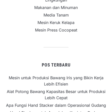
Lingkungan
Makanan dan Minuman
Media Tanam
Mesin Keruk Kelapa
Mesin Press Cocopeat
POS TERBARU
Mesin untuk Produksi Bawang Iris yang Bikin Kerja
Lebih Efisien
Alat Potong Bawang Kapasitas Besar untuk Produksi
Lebih Cepat
Apa Fungsi Hand Stacker dalam Operasional Gudang