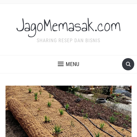
JagoMemasak.com
SHARING RESEP DAN BISNIS
MENU