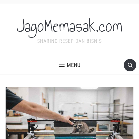
JagoMemasak.com
SHARING RESEP DAN BISNIS
MENU