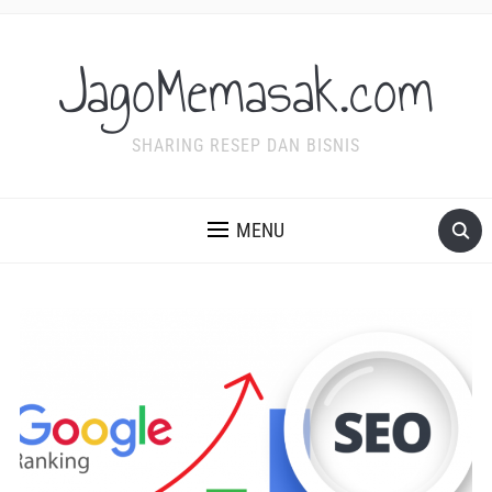
JagoMemasak.com
SHARING RESEP DAN BISNIS
MENU