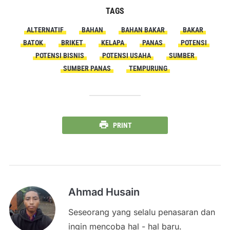
TAGS
ALTERNATIF
BAHAN
BAHAN BAKAR
BAKAR
BATOK
BRIKET
KELAPA
PANAS
POTENSI
POTENSI BISNIS
POTENSI USAHA
SUMBER
SUMBER PANAS
TEMPURUNG
PRINT
Ahmad Husain
Seseorang yang selalu penasaran dan
ingin mencoba hal - hal baru.