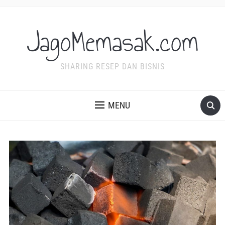
JagoMemasak.com
SHARING RESEP DAN BISNIS
MENU