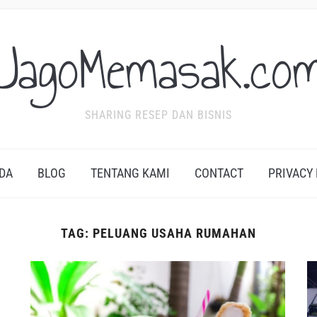
JagoMemasak.co
SHARING RESEP DAN BISNIS
DA
BLOG
TENTANG KAMI
CONTACT
PRIVACY
TAG:
PELUANG USAHA RUMAHAN