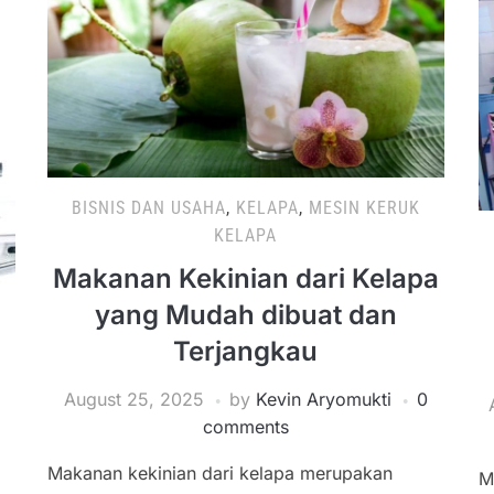
BISNIS DAN USAHA
,
KELAPA
,
MESIN KERUK
KELAPA
Makanan Kekinian dari Kelapa
yang Mudah dibuat dan
Terjangkau
August 25, 2025
by
Kevin Aryomukti
0
comments
Makanan kekinian dari kelapa merupakan
M