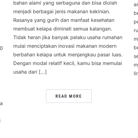
bahan alami yang serbaguna dan bisa diolah
a
menjadi berbagai jenis makanan kekinian.
b
Rasanya yang gurih dan manfaat kesehatan
p
membuat kelapa diminati semua kalangan.
r
Tidak heran jika banyak pelaku usaha rumahan
m
mulai menciptakan inovasi makanan modern
b
0
berbahan kelapa untuk menjangkau pasar luas.
s
Dengan modal relatif kecil, kamu bisa memulai
m
usaha dari […]
l
READ MORE
ya
i