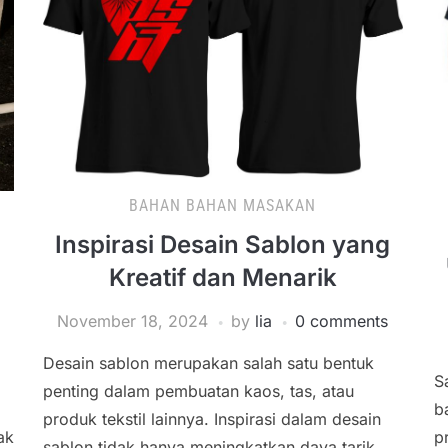
BAHAN BAHAN MASAKAN
Inspirasi Desain Sablon yang
,
Kreatif dan Menarik
November 18, 2024
by
lia
0 comments
Desain sablon merupakan salah satu bentuk
S
penting dalam pembuatan kaos, tas, atau
b
produk tekstil lainnya. Inspirasi dalam desain
p
ak
sablon tidak hanya meningkatkan daya tarik