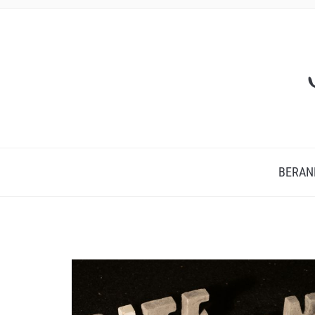
BERAN