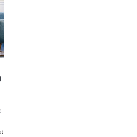
g
0
at