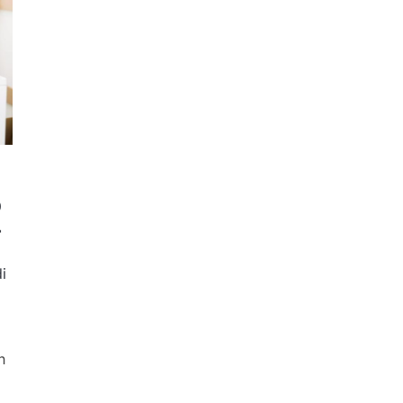
p
r
i
n