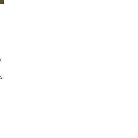
an
si