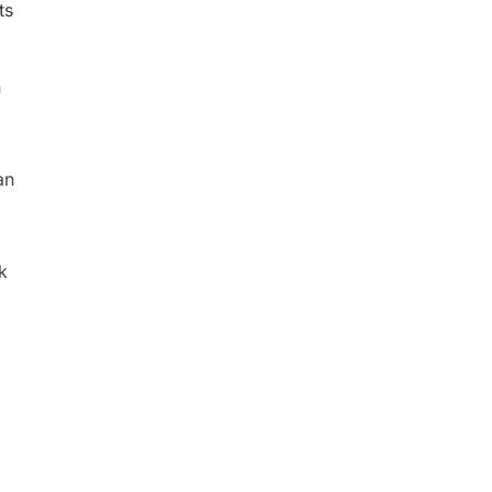
ts
n
an
k