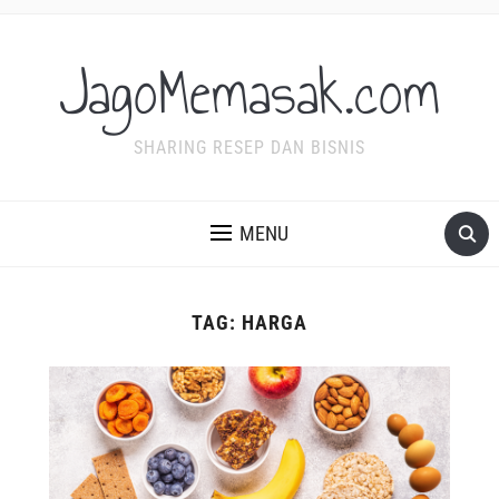
JagoMemasak.com
SHARING RESEP DAN BISNIS
MENU
TAG:
HARGA