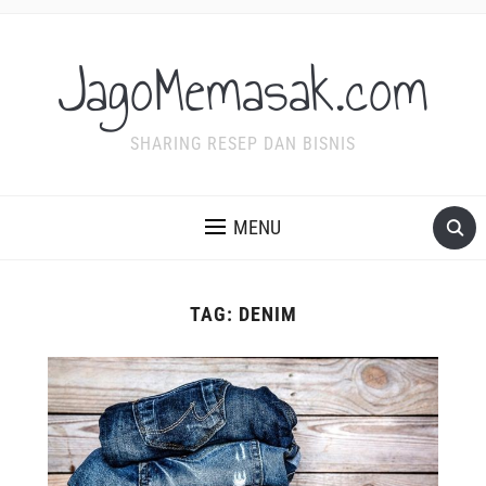
JagoMemasak.com
SHARING RESEP DAN BISNIS
MENU
TAG:
DENIM