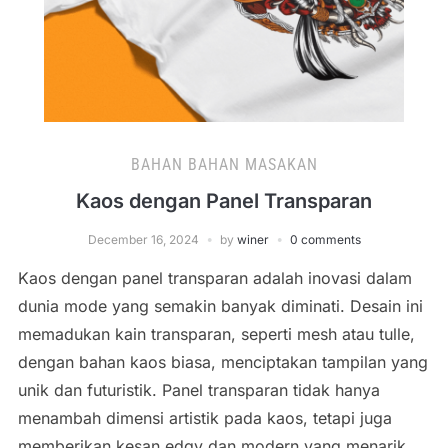
BAHAN BAHAN MASAKAN
Kaos dengan Panel Transparan
December 16, 2024
by
winer
0 comments
Kaos dengan panel transparan adalah inovasi dalam
dunia mode yang semakin banyak diminati. Desain ini
memadukan kain transparan, seperti mesh atau tulle,
dengan bahan kaos biasa, menciptakan tampilan yang
unik dan futuristik. Panel transparan tidak hanya
menambah dimensi artistik pada kaos, tetapi juga
memberikan kesan edgy dan modern yang menarik