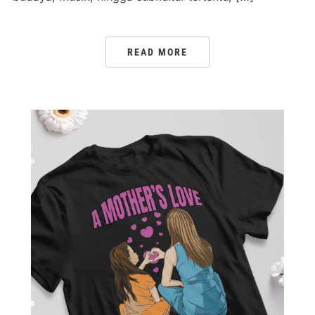
READ MORE