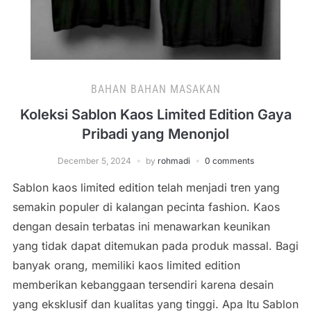
BAHAN BAHAN MASAKAN
Koleksi Sablon Kaos Limited Edition Gaya
Pribadi yang Menonjol
December 5, 2024
by
rohmadi
0 comments
Sablon kaos limited edition telah menjadi tren yang
semakin populer di kalangan pecinta fashion. Kaos
dengan desain terbatas ini menawarkan keunikan
yang tidak dapat ditemukan pada produk massal. Bagi
banyak orang, memiliki kaos limited edition
memberikan kebanggaan tersendiri karena desain
yang eksklusif dan kualitas yang tinggi. Apa Itu Sablon