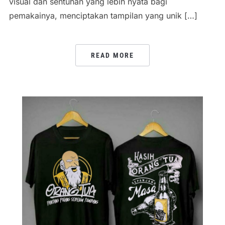
visual dan sentuhan yang lebih nyata bagi
pemakainya, menciptakan tampilan yang unik […]
READ MORE