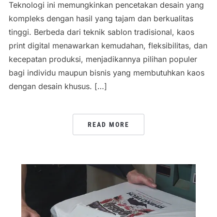
Teknologi ini memungkinkan pencetakan desain yang
kompleks dengan hasil yang tajam dan berkualitas
tinggi. Berbeda dari teknik sablon tradisional, kaos
print digital menawarkan kemudahan, fleksibilitas, dan
kecepatan produksi, menjadikannya pilihan populer
bagi individu maupun bisnis yang membutuhkan kaos
dengan desain khusus. […]
READ MORE