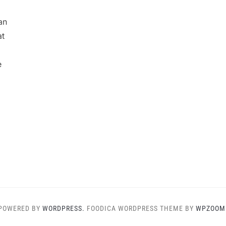
an
at
e
POWERED BY
WORDPRESS.
FOODICA WORDPRESS THEME BY
WPZOOM