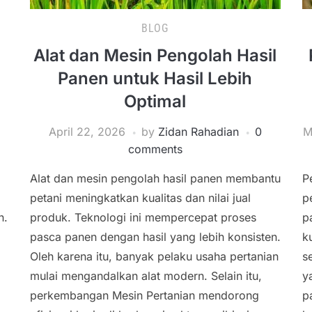
BLOG
Alat dan Mesin Pengolah Hasil
Panen untuk Hasil Lebih
Optimal
April 22, 2026
by
Zidan Rahadian
0
M
comments
Alat dan mesin pengolah hasil panen membantu
P
petani meningkatkan kualitas dan nilai jual
p
n.
produk. Teknologi ini mempercepat proses
p
pasca panen dengan hasil yang lebih konsisten.
k
Oleh karena itu, banyak pelaku usaha pertanian
s
mulai mengandalkan alat modern. Selain itu,
y
perkembangan Mesin Pertanian mendorong
p