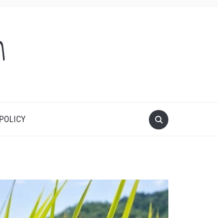
m
 POLICY